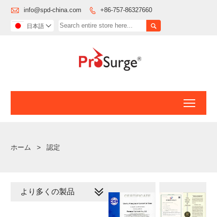

info@spd-china.com
+86-757-86327660


日本語

Toggl
ホーム
>
認定
より多くの製品