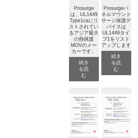
Prosurge
Prosurgeパ
は、UL1449
ネルマウント
Type1caにリ
サージ保護デ
ストされてい
バイスは
るアジア最大
UL1449タイ
の熱保護
プ1をリスト
MOVのメー
アップします
カーです。
続き
続き
を読
を読
む
む