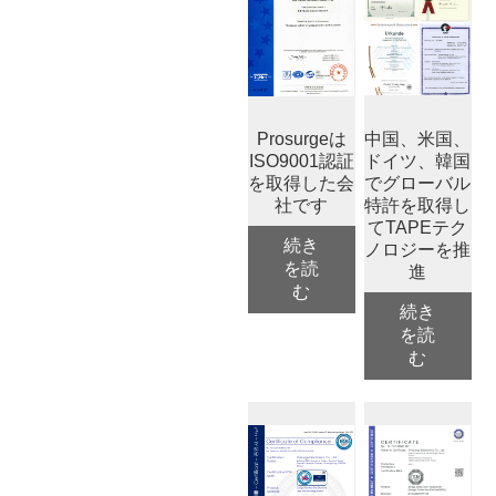
Prosurgeは
中国、米国、
ISO9001認証
ドイツ、韓国
を取得した会
でグローバル
社です
特許を取得し
てTAPEテク
続き
ノロジーを推
を読
進
む
続き
を読
む