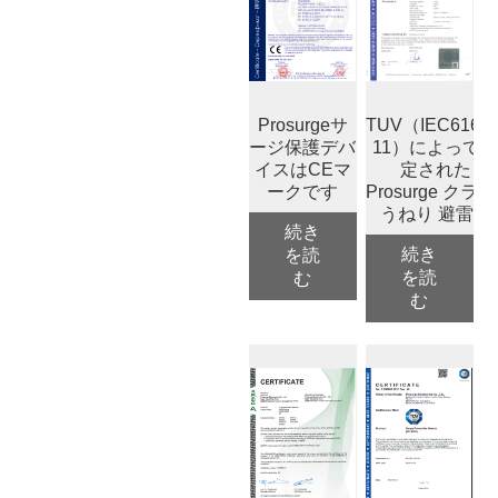
Prosurgeサ
TUV（IEC61643
ージ保護デバ
11）によって
イスはCEマ
定された
ークです
Prosurge クラス 
うねり 避雷器
続き
続き
を読
を読
む
む