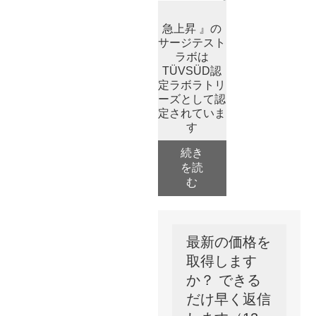
急上昇 』の
サージテスト
ラボは
TÜVSÜD認
定ラボラトリ
ーズとして認
定されていま
す
続き
を読
む
最新の価格を
取得します
か？ できる
だけ早く返信