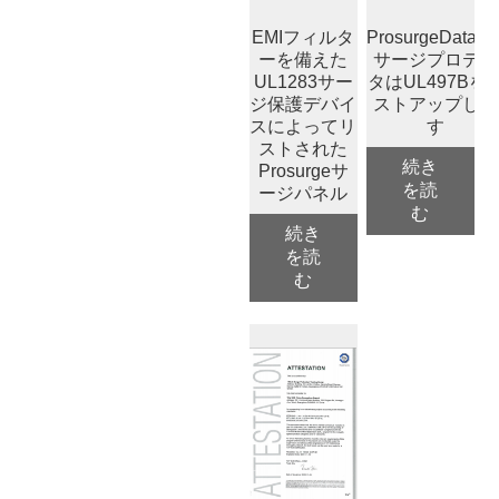
EMIフィルタ
ProsurgeDatalin
ーを備えた
サージプロテク
UL1283サ​​ー
タはUL497Bを
ジ保護デバイ
ストアップしま
スによってリ
す
ストされた
続き
Prosurgeサ
を読
ージパネル
む
続き
を読
む