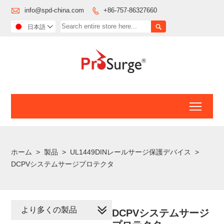

info@spd-china.com
+86-757-86327660


日本語

Toggl
ホーム
>
製品
>
UL1449DINレールサージ保護デバイス
>
DCPVシステムサージプロテクタ
より多くの製品
DCPVシステムサージ