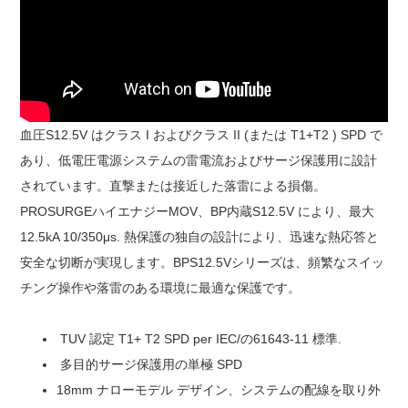
血圧
S12.5
V はクラス I およびクラス II (または T1+T2 ) SPD で
あり、低電圧電源システムの雷電流およびサージ保護用に設計
されています。直撃または接近した落雷による損傷。
PROSURGEハイエナジーMOV、BP内蔵
S1
2
.
5V により、最大
12.5
kA 10/350μs. 熱保護の独自の設計により、迅速な熱応答と
安全な切断が実現します。B
PS1
2
.
5Vシリーズは、頻繁なスイッ
チング操作や落雷のある環境に最適な保護です。
TUV 認定 T1+ T2 SPD per I
EC
/の
61643-11
標準
.
多目的サージ保護用の単極 SPD
18mm ナロー
モデル
デザイン、
システムの配線を取り外