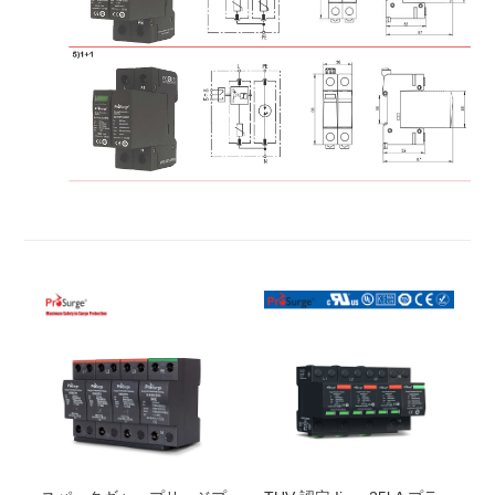
BPS12.5V/320-
4
3×BPS12.5V/320-
三相
320Vac
12.5kA / 
S/3PN50
S +
4W+G
称)
G50PS/255NPE
BPS12.5V/3
5
0-
4
3倍
三相
3
50
ヴ
12.5kA/
50
S/
3
PN
50
BPS12.5V/3
5
0-S +
4W+G
ァック
G
50
PS/255NPE
BPS12.5V/3
85
-
4
3倍
三相
3
85
ヴ
12.5kA/
50
S/
3
PN
50
BPS12.5V/3
85
-S +
4W+G
ァック
G
50
PS/255NPE
BPS12.5V/
75
-
4
4
×BPS12.5V/
75
-S
3相
75
ヴァ
12.5kA
S/
4
P
4
W+G
ック
BPS12.5V/150-
4
4
×BPS12.5V/150-
3相
150Vac
12.5kA
S/
4
P
S
4
W+G
BPS12.5V/
180
-
4
4
×BPS12.5V/
180
-
3相
180
ヴ
12.5kA
S/
4
P
S
4
W+G
ァック
BPS12.5V/275-
4
4
×BPS12.5V/275-
3相
275Vac
12.5kA
S/
4
P
S
4
W+G
BPS12.5V/320-
4
4
×BPS12.5V/320-
3相
320Vac
12.5kA
S/
4
P
S
4
W+G
BPS12.5V/3
5
0-
4
4
×BPS12.5V/
350
-
3相
350
ヴ
12.5kA
S/
4
P
S
4
W+G
ァック
BPS12.5V/3
85
-
4
4
×BPS12.5V/
385
-
3相
385
ヴ
12.5kA
S/3P
S
4
W+G
ァック
BPS12.5V/
440
-
4
4
×BPS12.5V/
440
-
3相
440
ヴ
8
kA
S/
4
P
S
4
W+G
ァック