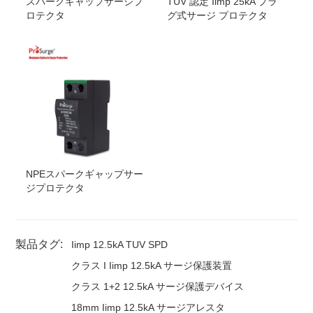
スパークギャップサージプ
TUV 認定 Iimp 25kA プラ
BPS12.5V/
48
0-
4
4
×BPS12.5V/
480
-
3相
480
ヴ
8
kA
ロテクタ
グ式サージ プロテクタ
S/
4
P
S
4
W+G
ァック
BPS12.5V/
60
0-
4
4
×BPS12.5V/
60
0-
三相
600
ヴ
6
kA
S/
4
P
S
3W+G
ァック
BPS12.5V/
75
0-
4
4
×BPS12.5V/
75
0-
3相
750
ヴ
4
kA
S/
4
P
S
4
W+G
ァック
NPEスパークギャップサー
ジプロテクタ
製品タグ:
Iimp 12.5kA TUV SPD
クラス I Iimp 12.5kA サージ保護装置
クラス 1+2 12.5kA サージ保護デバイス
18mm Iimp 12.5kA サージアレスタ