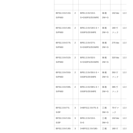
BPS12.5V/150-
2
BPS12.5V/150-
単相
150Vac
12.5kA/
50
S/PN
50
S+G
50
PS/255NPE
2W+G
BPS12.5V/
180
-
2
BPS12.5V/
180
-S +
単相
180
ヴ
12.5kA/
50
S/PN
50
G
50
PS/255NPE
2W+G
ァック
BPS12.5V/275-
2
BPS12.5V/275-
単相
275Vac
12.5kA/
50
S/PN
50
S+G
50
PS/255NPE
2W+G
BPS12.5V/320-
2
BPS12.5V/320-
単相
320Vac
12.5kA/
50
S/PN
50
S+G
50
PS/255NPE
2W+G
BPS12.5V/3
5
0-
2
BPS12.5V/3
5
0-S +
単相
3
50
ヴ
12.5kA/
50
S/PN
50
G
50
PS/255NPE
2W+G
ァック
BPS12.5V/3
85
-
2
BPS12.5V/3
85
-S +
単相
3
85
ヴ
12.5kA/
50
S/PN
50
G
50
PS/255NPE
2W+G
ァック
BPS12.5V/
75
-
3
3×BPS12.5V/
75
-S
三相
75
ヴァ
12.5kA
S/3P
3W+G
ック
BPS12.5V/150-
3
BPS12.5V/150-
三相
150Vac
12.5kA
S/3P
S×3
3W+G
BPS12.5V/
180
-
3
3×BPS12.5V/
180
-
三相
180
ヴ
12.5kA
S/3P
S
3W+G
ァック