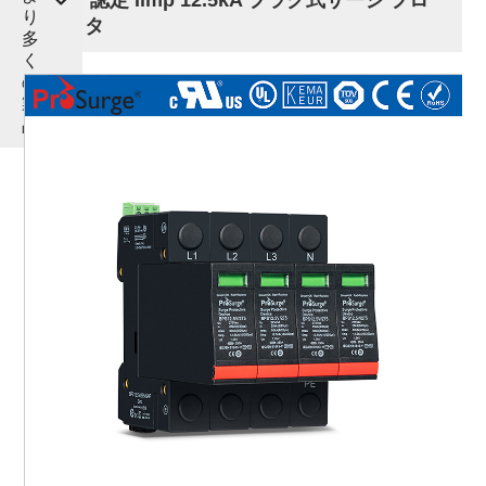
り
テクタ
多
く
の
製
品