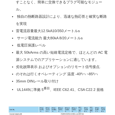
すことなく、簡単に交換できるプラグ可能なモジュー
ル。
独自の熱断路器設計により、迅速な熱応答と確実な断路
を実現
雷電流
容量
最大12.5k
A10/350
メートル
s
サージ電流能力
最大8
0kA 8/20
メートル
s
低電圧保護レベル
最大 50kArms の高い短絡電流定格で、ほとんどの AC 電
源システムでのアプリケーションに適しています。
劣化故障表示
およびオプションのリモート信号接点
.
の
それは行く
オペレーティング
温度 -40
º
ハ
~85
º
ハ
35mm DINレール取り付け
番目
UL1449に準拠 5
、
IEEE C62.41、CSA C22.2 規格