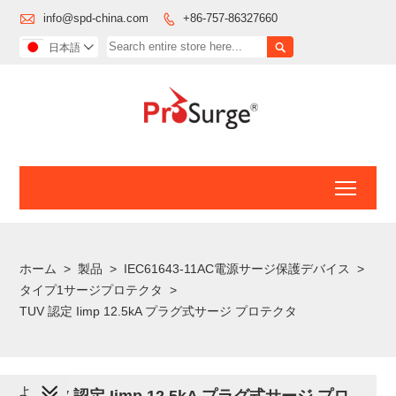

info@spd-china.com
+86-757-86327660


日本語

Toggl
ホーム
>
製品
>
IEC61643-11AC電源サージ保護デバイス
>
タイプ1サージプロテクタ
>
TUV 認定 Iimp 12.5kA プラグ式サージ プロテクタ
よ
TUV 認定 Iimp 12.5kA プラグ式サージ プロ