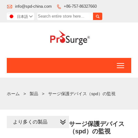

info@spd-china.com
+86-757-86327660


日本語

Toggl
ホーム
>
製品
>
サージ保護デバイス（spd）の監視
より多くの製品
サージ保護デバイス
（spd）の監視