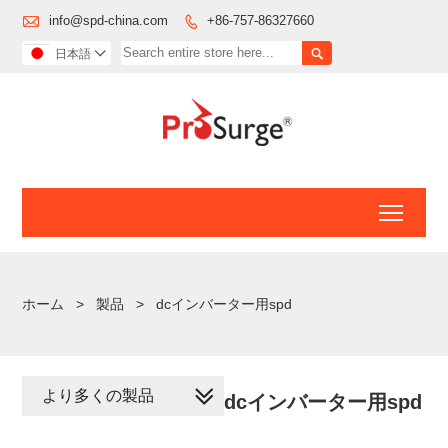

info@spd-china.com
+86-757-86327660


日本語

Toggl
ホーム
>
製品
>
dcインバーター用spd
より多くの製品
dcインバーター用spd