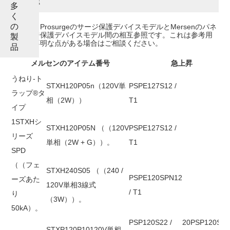
多
く
の
これは、Prosurgeのサージ保護デバイスモデルとMersenのパネ
ルサージ保護デバイスモデル間の相互参照です。これは参考用
製
です。不明な点がある場合はご相談ください。
品
メルセンのアイテム番号
急上昇
うねり-ト
STXH120P05n（120V単
PSPE127S12 /
ラップ®タ
相（2W））
T1
イプ
1STXHシ
STXH120P05N
（（
120V
PSPE127S12 /
リーズ
単相（2W + G）
）。
T1
SPD
（（
フェ
STXH240S05
（（
240 /
PSPE120SPN12
ーズあた
120V単相3線式
/ T1
り
（3W）
）。
50kA
）。
PSP120S22 /
20PSP120S12 
STXP120P10120V単相