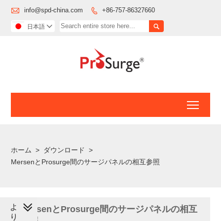

info@spd-china.com
+86-757-86327660


日本語

Toggl
ホーム
>
ダウンロード
>
MersenとProsurge間のサージパネルの相互参照
よ
MersenとProsurge間のサージパネルの相互
り
参照