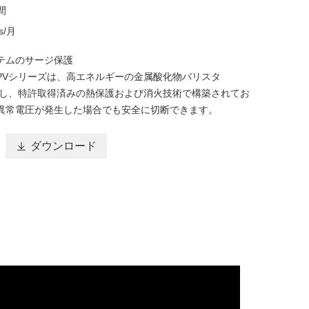
間
s/月
テムのサージ保護
®SPVシリーズは、高エネルギーの金属酸化物バリスタ
用し、特許取得済みの熱保護および消火技術で構築されてお
異常電圧が発生した場合でも安全に切断できます。

ダウンロード