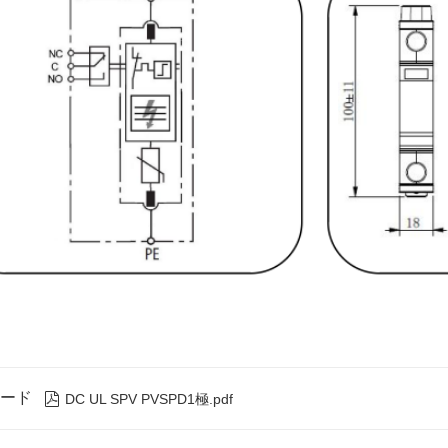
ード

DC UL SPV PVSPD1極.pdf