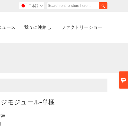

日本語

ニュース
我々に連絡し
ファクトリーショー

ージモジュール-単極
rge
国