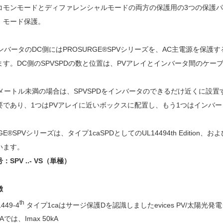
コモンモードとディファレンシャルモードの両方の保護用の3つの保護パ
。モード保護。
インバータのDC側にはPROSURGE®SPVシリーズを、AC主電源を保護
ます。DC側のSPVSPDの数と位置は、PVアレイとインバータ間のケ
0メートル未満の場合は、SPVSPDをインバータのできるだけ近くに設置
必要であり、1つはPVアレイに近いボックスに配置し、もう1つはインバ
GE®SPVシリーズは、タイプ1caSPDとしてのUL14494th Edition、およびI
います。
SPV ..- VS（単極）
徴
th
449-
4
タイプ1caはサージ保護Dを認識しました
evices
PV/太陽光発
kAでは、Imax 50kA