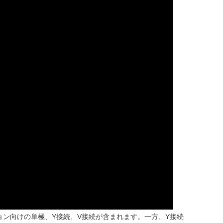
ン向けの単極、Y接続、V接続が含まれます。一方、Y接続