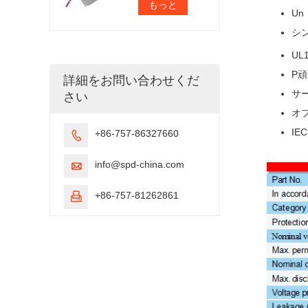
もっと
Un
シ
UL1
P
頑
詳細をお問い合わせくだ
サー
さい
オ
IE
+86-757-86327660

info@spd-china.com

+86-757-81262861
