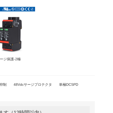
サージ保護-2極
ジ抑制
48Vdcサージプロテクタ
単極DCSPD
ます（12時間以内）