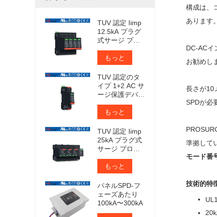
構成は、
あります
TUV 認定 Iimp
12.5kA プラグ
式サージ プロ
DC-AC
テクタ
もっと
お勧めし
TUV 認定のタ
イプ 1+2 AC サ
長さが1
ージ保護デバイ
SPDが
ス
もっと
PROSUR
TUV 認定 Iimp
25kA プラグ式
準拠して
サージ プロテ
モード番号：
クタ
もっと
技術的特
パネルSPD-フ
ェーズあたり
UL1
100kA〜300kA
20