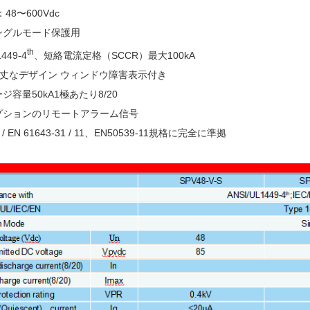
：48〜600Vdc
ングルモード保護用
th
449-
4
、
短絡電流定格（
SCCR
）最大1
00
k
A
丈なデザイン
ウィンドウ障害表示付き
ジ容量50kA1極あたり8/20
プションのリモートアラーム信号
C / EN 61643-31 / 11、EN50539-11規格に完全に準拠