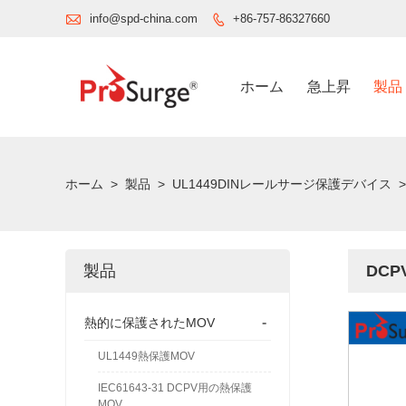

info@spd-china.com
+86-757-86327660

ホーム
急上昇
製品
ホーム
>
製品
>
UL1449DINレールサージ保護デバイス
>
製品
DC
-
熱的に保護されたMOV
UL1449熱保護MOV
IEC61643-31 DCPV用の熱保護
MOV