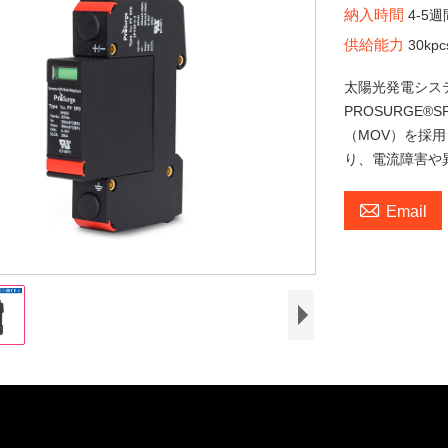
納入時間
4-5週
供給能力
30kpc
太陽光発電シス
PROSURGE
（MOV）を採
り、電流障害や

Email