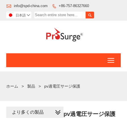

info@spd-china.com
+86-757-86327660


日本語

Toggl
ホーム
>
製品
>
pv過電圧サージ保護
より多くの製品
pv過電圧サージ保護