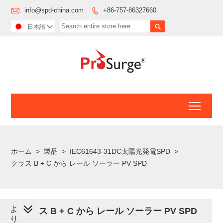

info@spd-china.com
+86-757-86327660


日本語

Toggl
ホーム
>
製品
>
IEC61643-31DC太陽光発電SPD
>
クラス B + C から レール ソーラー PV SPD
よ
クラス B + C から レール ソーラー PV SPD
り