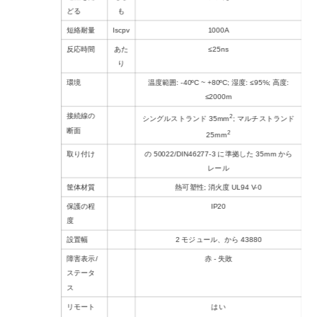
どる
も
短絡耐量
Iscpv
1000A
反応時間
あた
≤25ns
り
環境
温度範囲: -40ºC ~ +80ºC; 湿度: ≤95%; 高度:
≤2000m
接続線の
2
シングルストランド 35mm
; マルチストランド
断面
2
25mm
取り付け
の 50022/DIN46277-3 に準拠した 35mm から
レール
筐体材質
熱可塑性; 消火度 UL94 V-0
保護の程
IP20
度
設置幅
2 モジュール、から 43880
障害表示/
赤 - 失敗
ステータ
ス
リモート
はい