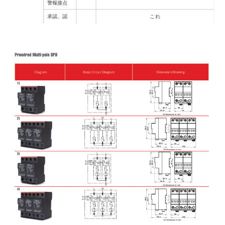
警報接点
承認、認
これ
証
ダイアグ
1
2
3
4
ラム
リモートアラーム接点の追加データ
遠隔警報
フォーム C の分離
接点タイ
プ
スイッチ
交流: 250V/0.5A; DC: 250V/0.1A; 125V/0.2A; 75V/0.5A
ング機能
と/の
最大。接
2
最大。1.5mm
(または#16AWG)
続線のサ
イズ