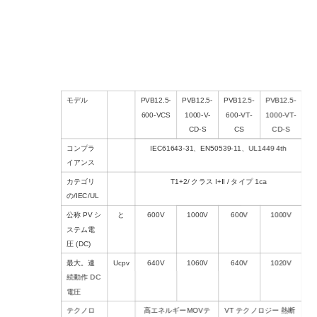
モデル
PVB12.5-
PVB12.5-
PVB12.5-
PVB12.5-
600-VCS
1000-V-
600-VT-
1000-VT-
CD-S
CS
CD-S
コンプラ
IEC61643-31、EN50539-11、UL1449 4th
イアンス
カテゴリ
T1+2/ クラス I+Ⅱ / タイプ 1ca
の/IEC/UL
公称 PV シ
と
600V
1000V
600V
1000V
ステム電
圧 (DC)
最大。連
Ucpv
640V
1060V
640V
1020V
続動作 DC
電圧
テクノロ
高エネルギーMOVテ
VT テクノロジー 熱断