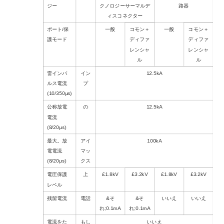
ジー
クノロジーサーマルデ
路器
ィスコネクター
ポート/保
一般
コモン＋
一般
コモン＋
護モード
ディファ
ディファ
レンシャ
レンシャ
ル
ル
雷インパ
イン
12.5kA
ルス電流
プ
(10/350μs)
公称放電
の
12.5kA
電流
(8/20μs)
最大。放
アイ
100kA
電電流
マッ
(8/20μs)
クス
電圧保護
上
£1.8kV
£3.2kV
£1.8kV
£3.2kV
レベル
残留電流
電話
&そ
&そ
いいえ
いいえ
れ;0.1mA
れ;0.1mA
電流をた
もし
いいえ