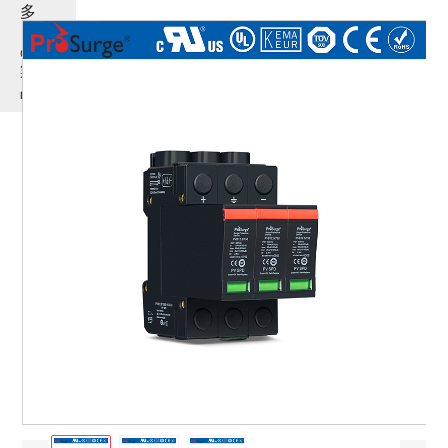
多
く
の
製
品