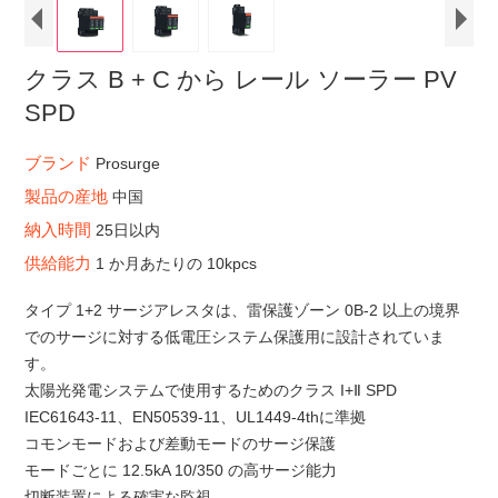
クラス B + C から レール ソーラー PV
SPD
ブランド
Prosurge
製品の産地
中国
納入時間
25日以内
供給能力
1 か月あたりの 10kpcs
タイプ 1+2 サージアレスタは、雷保護ゾーン 0B-2 以上の境界
でのサージに対する低電圧システム保護用に設計されていま
す。
太陽光発電システムで使用するためのクラス I+Ⅱ SPD
IEC61643-11、EN50539-11、UL1449-4thに準拠
コモンモードおよび差動モードのサージ保護
モードごとに 12.5kA 10/350 の高サージ能力
切断装置による確実な監視。