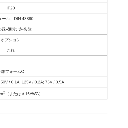
IP20
ール、DIN 43880
緑–通常; 赤-失敗
オプション
これ
分離フォームC
V / 0.1A; 125V / 0.2A; 75V / 0.5A
2
m
（または＃16AWG）