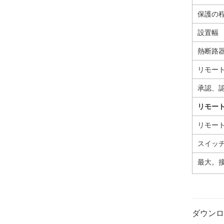
保護の
設置幅
熱断路
リモー
承認、
リモー
リモー
スイッチ
最大。
ダウンロ