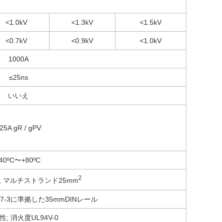
<1.0kV
<1.3kV
<1.5kV
<0.7kV
<0.9kV
<1.0kV
1000A
≤25ns
いいえ
25A gR / gPV
-40ºC〜+80ºC
2
; マルチストランド25mm
6277-3に準拠した35mmDINレール
; 消火度UL94V-0