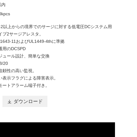
以内
kpcs
B-2以上からの境界でのサージに対する低電圧DCシステム用
イプ2サージアレスタ。
61643-11およびUL1449-4thに準拠
用のDCSPD
ジュール設計、簡単な交換
/20
信頼性の高い監視。
い表示フラグによる障害表示。
モートアラーム端子付き。

ダウンロード