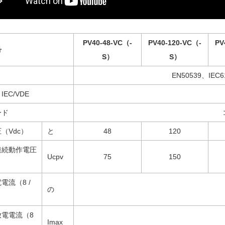
PV40-48-VC（-
PV40-120-VC（-
PV
号
S）
S）
EN50539、IEC6
EC/VDE
ード
（Vdc）
と
48
120
連続動作電圧
Ucpv
75
150
電流（8 /
の
放電電流（8
Imax