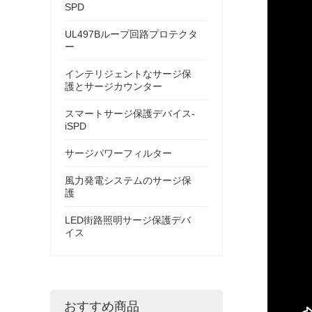
SPD
UL497Bループ回路プロテクタ
ー
インテリジェントなサージ保
護とサージカウンター
スマートサージ保護デバイス-
iSPD
サージパワーフィルター
風力発電システムのサージ保
護
LED街路照明サージ保護デバ
イス
おすすめ商品