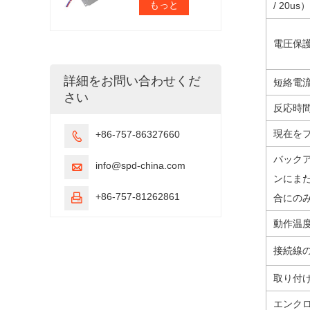
もっと
/ 20us）
電圧保
詳細をお問い合わせくだ
短絡電流
さい
反応時
現在を
+86-757-86327660

バック
info@spd-china.com

ンにま
+86-757-81262861

合にの
動作温
接続線
取り付
エンク