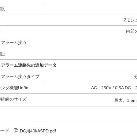
程度
2モジュ
器
内部の
トアラーム接点
認証
トアラーム連絡先の追加データ
トアラーム接点タイプ
ング機能Un/In
AC：250V / 0.5A DC：250
接続線のサイズ
最大。1.5m
ード

DC用40kASPD.pdf