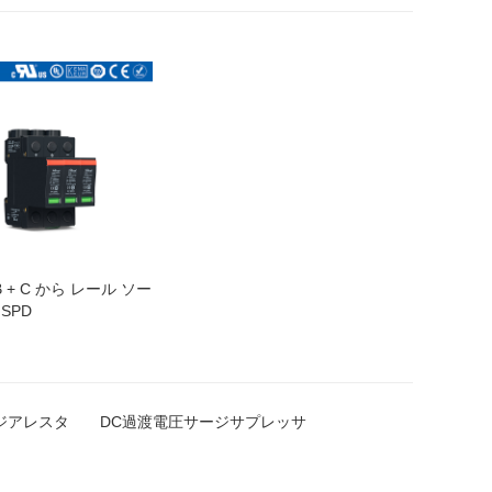
 + C から レール ソー
 SPD
ージアレスタ
DC過渡電圧サージサプレッサ