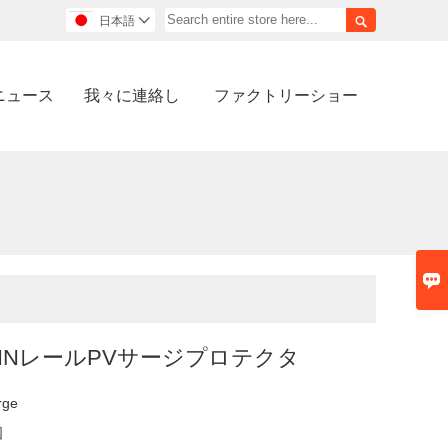

日本語

ニュース
我々に連絡し
ファクトリーショー

INレールPVサージプロテクタ
rge
国